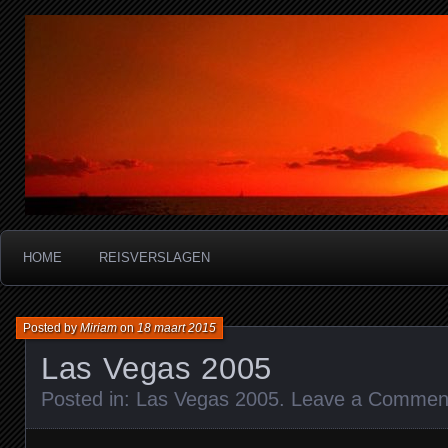
Miriam's reisverslagen
HOME
REISVERSLAGEN
Posted by
Miriam
on
18 maart 2015
Las Vegas 2005
Posted in:
Las Vegas 2005
.
Leave a Commen