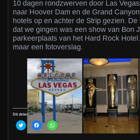
10 dagen rondzwerven door Las Vegas 
naar Hoover Dam en de Grand Canyon.
hotels op en achter de Strip gezien. De 
dat we gingen was een show van Bon J
parkeerplaats van het Hard Rock Hotel
maar een fotoverslag.
Dit delen:
Klik
Klik
Klik
om
om
om
te
te
te
delen
delen
delen