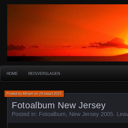
Miriam's reisverslagen
HOME
REISVERSLAGEN
Posted by
Miriam
on
19 maart 2015
Fotoalbum New Jersey
Posted in:
Fotoalbum
,
New Jersey 2005
.
Lea