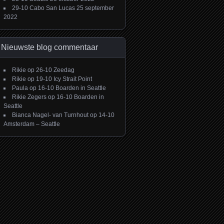
29-10 Cabo San Lucas
25 september
2022
Nieuwste blog commentaar
Rikie
op
26-10 Zeedag
Rikie
op
19-10 Icy Strait Point
Paula
op
16-10 Boarden in Seattle
Rikie Zegers
op
16-10 Boarden in
Seattle
Bianca Nagel- van Turnhout
op
14-10
Amsterdam – Seattle