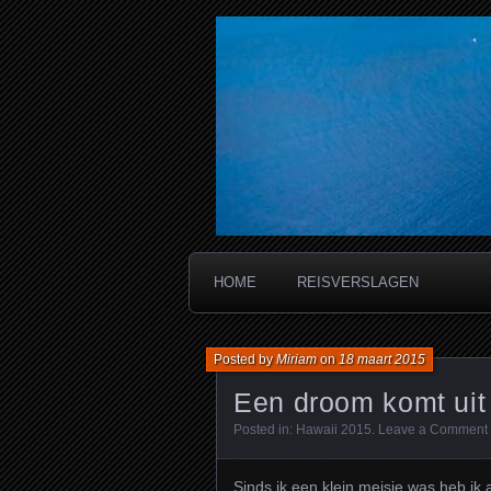
Miriam's reis
HOME
REISVERSLAGEN
Posted by
Miriam
on
18 maart 2015
Een droom komt uit
Posted in:
Hawaii 2015
.
Leave a Comment
Sinds ik een klein meisje was heb ik a