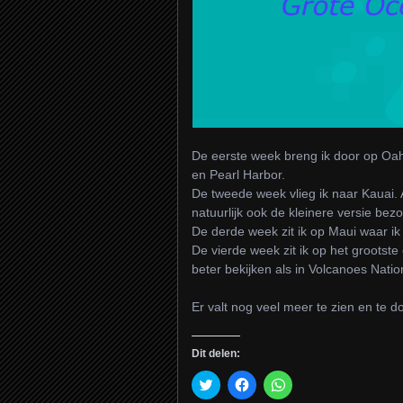
De eerste week breng ik door op Oa
en Pearl Harbor.
De tweede week vlieg ik naar Kauai. 
natuurlijk ook de kleinere versie b
De derde week zit ik op Maui waar ik
De vierde week zit ik op het grootste 
beter bekijken als in Volcanoes Natio
Er valt nog veel meer te zien en te 
Dit delen:
Klik
Klik
Klik
om
om
om