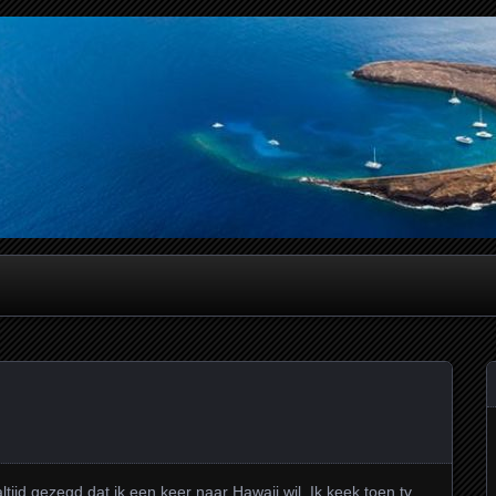
verslagen
ltijd gezegd dat ik een keer naar Hawaii wil. Ik keek toen tv