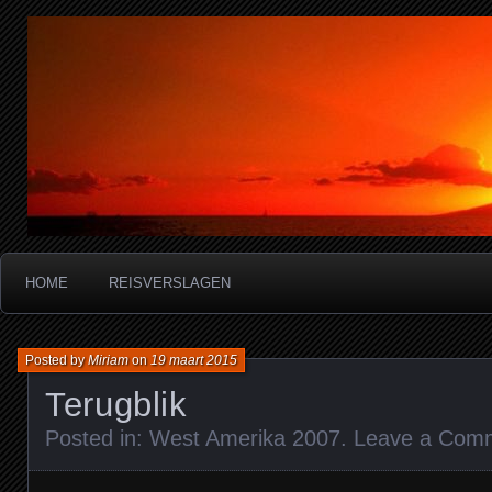
Miriam's reisverslagen
HOME
REISVERSLAGEN
Posted by
Miriam
on
19 maart 2015
Terugblik
Posted in:
West Amerika 2007
.
Leave a Com