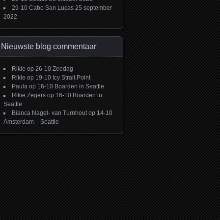
29-10 Cabo San Lucas
25 september
2022
Nieuwste blog commentaar
Rikie
op
26-10 Zeedag
Rikie
op
19-10 Icy Strait Point
Paula
op
16-10 Boarden in Seattle
Rikie Zegers
op
16-10 Boarden in
Seattle
Bianca Nagel- van Turnhout
op
14-10
Amsterdam – Seattle