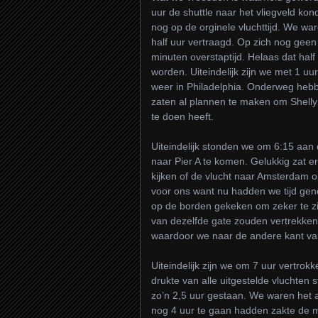
uur de shuttle naar het vliegveld k
nog op de orginele vluchttijd. We wa
half uur vertraagd. Op zich nog gee
minuten overstaptijd. Helaas dat half
worden. Uiteindelijk zijn we met 1 u
weer in Philadelphia. Onderweg heb
zaten al plannen te maken om Shelly
te doen heeft.
Uiteindelijk stonden we om 6:15 aan
naar Pier A te komen. Gelukkig zat e
kijken of de vlucht naar Amsterdam op 
voor ons want nu hadden we tijd gen
op de borden gekeken om zeker te zij
van dezelfde gate zouden vertrekken
waardoor we naar de andere kant van
Uiteindelijk zijn we om 7 uur vertro
drukte van alle uitgestelde vluchten 
zo’n 2,5 uur gestaan. We waren het a
nog 4 uur te gaan hadden zakte de 