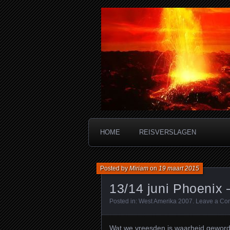
Miriam's reis
HOME
REISVERSLAGEN
Posted by
Miriam
on
19 maart 2015
13/14 juni Phoenix
Posted in:
West Amerika 2007
.
Leave a Co
Wat we vreesden is waarheid gewor