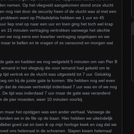
onden nemen. Op het vliegveld aangekomen stond onze vlucht
ren nog niet door de security heen of de vlucht was al met een
n probleem want op Philadelphia hebben we 1 uur en 45
 uur liep snel op naar een uur en toen ging het toch wel krap
ur en 15 minuten vertraging vertrokken vanwege het slechte
ben we nog eens een kwartier vertraging opgelopen en we
 maar te bellen en te vragen of ze vanavond en morgen wat
 de gate en hadden we nog welgeteld 5 minuten om van Pier B
r iemand in het vliegtuig die voor iemand had gebeld om te
tijd vertrok en de vlucht was uitgesteld tot 7 uur. Gelukkig
oeg om bij de juiste gate te komen. We hebben nog wel even
n dat de nieuwe vertrektijd inderdaad 7 uur was en of we nog
. De tijd was inderdaad 7 uur maar de gate was veranderd
 de pier moesten, weer 10 minuten voorbij.
kken maar het opstijgen was een ander verhaal. Vanwege de
stonden we in de file op de baan. Hier hebben we uiteindelijk
llebei goed zat en toen ik op mijn horloge keek en zag dat we
moed ons helemaal in de schoenen. Slapen kwam helemaal