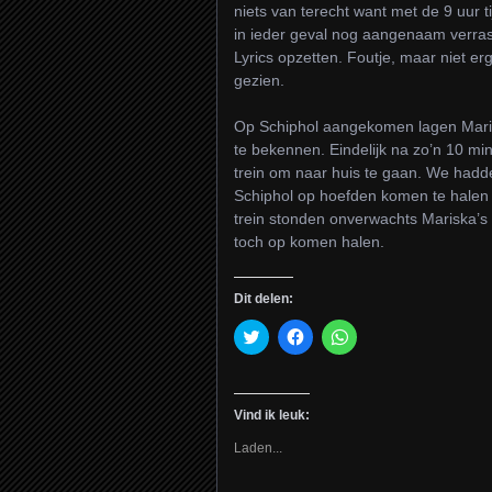
niets van terecht want met de 9 uur 
in ieder geval nog aangenaam verrast
Lyrics opzetten. Foutje, maar niet e
gezien.
Op Schiphol aangekomen lagen Marisk
te bekennen. Eindelijk na zo’n 10 m
trein om naar huis te gaan. We hadd
Schiphol op hoefden komen te halen 
trein stonden onverwachts Mariska’s
toch op komen halen.
Dit delen:
Klik
Klik
Klik
om
om
om
te
te
te
delen
delen
delen
met
op
op
Twitter
Facebook
WhatsApp
Vind ik leuk:
(Wordt
(Wordt
(Wordt
in
in
in
een
een
een
Laden...
nieuw
nieuw
nieuw
venster
venster
venster
geopend)
geopend)
geopend)