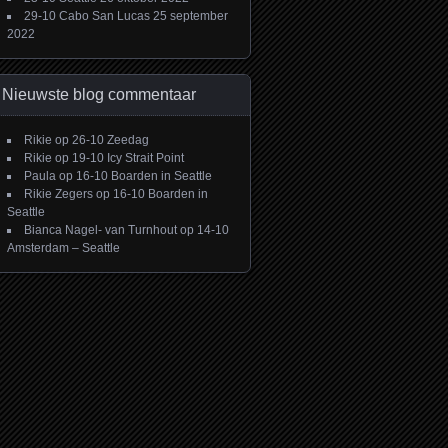
29-10 Cabo San Lucas
25 september
2022
Nieuwste blog commentaar
Rikie
op
26-10 Zeedag
Rikie
op
19-10 Icy Strait Point
Paula
op
16-10 Boarden in Seattle
Rikie Zegers
op
16-10 Boarden in
Seattle
Bianca Nagel- van Turnhout
op
14-10
Amsterdam – Seattle