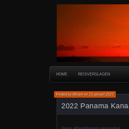
Miriam's reis
HOME
REISVERSLAGEN
Posted by
Miriam
on
15 januari 2023
2022 Panama Kanaa
Geen afbeeldingen gevonden.