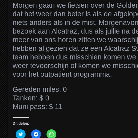
Morgen gaan we fietsen over de Golde
dat het weer dan beter is als de afgelop
niets anders als in de mist. Morgenav
bezoek aan Alcatraz, dus als jullie na 
meer van ons horen zitten we waarschij
hebben al gezien dat ze een Alcatraz S
team hebben dus misschien komen we o
weer tevoorschijn of komen we misschi
voor het outpatient programma.
Gereden miles: 0
Tanken: $ 0
Muni pass: $ 11
Dit delen:
Klik
Klik
Klik
om
om
om