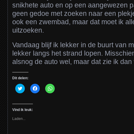
snikhete auto en op een aangewezen p
geen gedoe met zoeken naar een plekje
ook een zwembad, maar dat moet ik al
uitzoeken.
Vandaag blijf ik lekker in de buurt van 
lekker langs het strand lopen. Misschi
alsnog de auto wel, maar dat zie ik dan
Dit delen:
Klik
Klik
Klik
om
om
om
te
te
te
delen
delen
delen
met
op
op
Twitter
Facebook
WhatsApp
Vind ik leuk:
(Wordt
(Wordt
(Wordt
in
in
in
een
een
een
Laden...
nieuw
nieuw
nieuw
venster
venster
venster
geopend)
geopend)
geopend)