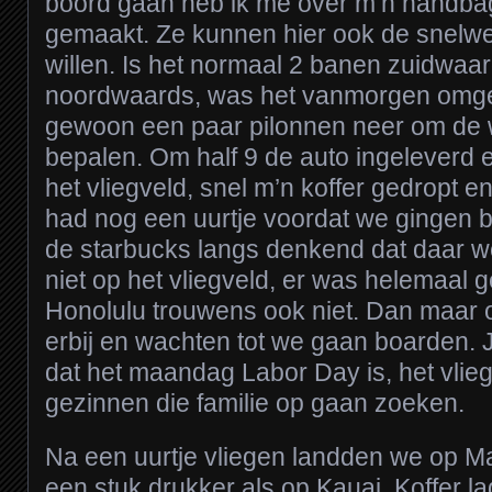
boord gaan heb ik me over m’n handbag
gemaakt. Ze kunnen hier ook de snelwe
willen. Is het normaal 2 banen zuidwaa
noordwaards, was het vanmorgen omge
gewoon een paar pilonnen neer om de 
bepalen. Om half 9 de auto ingeleverd 
het vliegveld, snel m’n koffer gedropt en
had nog een uurtje voordat we gingen b
de starbucks langs denkend dat daar wel
niet op het vliegveld, er was helemaal g
Honolulu trouwens ook niet. Dan maar 
erbij en wachten tot we gaan boarden.
dat het maandag Labor Day is, het vlieg
gezinnen die familie op gaan zoeken.
Na een uurtje vliegen landden we op Maui
een stuk drukker als op Kauai. Koffer l