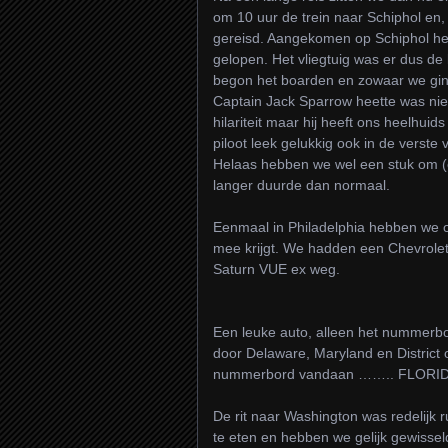
om 10 uur de trein naar Schiphol en
gereisd. Aangekomen op Schiphol he
gelopen. Het vliegtuig was er dus d
begon het boarden en zowaar we ginge
Captain Jack Sparrow heette was nie
hilariteit maar hij heeft ons heelhu
piloot leek gelukkig ook in de verste
Helaas hebben we wel een stuk om (
langer duurde dan normaal.
Eenmaal in Philadelphia hebben we o
mee krijgt. We hadden een Chevrolet
Saturn VUE ex weg.
Een leuke auto, alleen het nummerbor
door Delaware, Maryland en Distric
nummerbord vandaan …….. FLORID
De rit naar Washington was redelijk r
te eten en hebben we gelijk gewisseld 