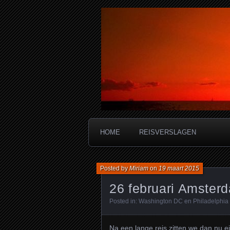
Miriam's reis
HOME
REISVERSLAGEN
Posted by
Miriam
on
19 maart 2015
26 februari Amster
Posted in:
Washington DC en Philadelphia
Na een lange reis zitten we dan nu 