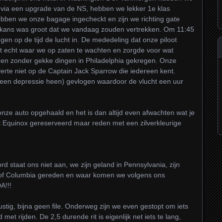
, via een upgrade van de NS, hebben we lekker 1e klas
bben we onze bagage ingecheckt en zijn we richting gate
e kans was groot dat we vandaag zouden vertrekken. Om 11:45
n op de tijd de lucht in. De mededeling dat onze piloot
t echt waar we op zaten te wachten en zorgde voor wat
ids en zonder gekke dingen in Philadelphia gekregen. Onze
 verte niet op de Captain Jack Sparrow die iedereen kent.
een depressie heen) gevlogen waardoor de vlucht een uur
nze auto opgehaald en het is dan altijd even afwachten wat je
 Equinox gereserveerd maar reden met een zilverkleurige
d staat ons niet aan, we zijn geland in Pennsylvania, zijn
t of Columbia gereden en waar komen we volgens ons
A!!!
ustig, bijna geen file. Onderweg zijn we even gestopt om iets
met rijden. De 2,5 durende rit is eigenlijk net iets te lang,