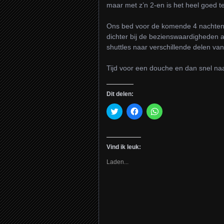
maar met z’n 2-en is het heel goed t
Ons bed voor de komende 4 nachten i
dichter bij de bezienswaardigheden a
shuttles naar verschillende delen va
Tijd voor een douche en dan snel naa
Dit delen:
Klik
Klik
Klik
om
om
om
te
te
te
delen
delen
delen
met
op
op
Twitter
Facebook
WhatsApp
Vind ik leuk:
(Wordt
(Wordt
(Wordt
in
in
in
een
een
een
Laden...
nieuw
nieuw
nieuw
venster
venster
venster
geopend)
geopend)
geopend)