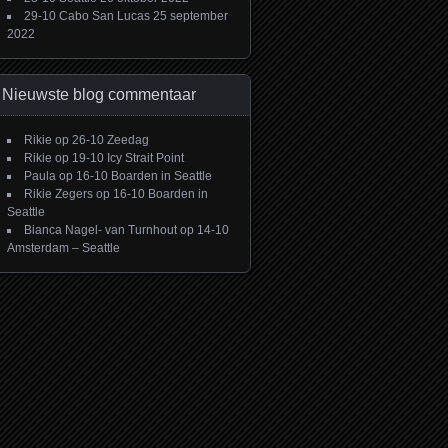
29-10 Cabo San Lucas
25 september
2022
Nieuwste blog commentaar
Rikie
op
26-10 Zeedag
Rikie
op
19-10 Icy Strait Point
Paula
op
16-10 Boarden in Seattle
Rikie Zegers
op
16-10 Boarden in
Seattle
Bianca Nagel- van Turnhout
op
14-10
Amsterdam – Seattle