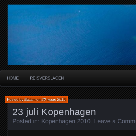
Miriam's reisverslagen
HOME
REISVERSLAGEN
Posted by
Miriam
on
20 maart 2015
23 juli Kopenhagen
Posted in:
Kopenhagen 2010
.
Leave a Comm