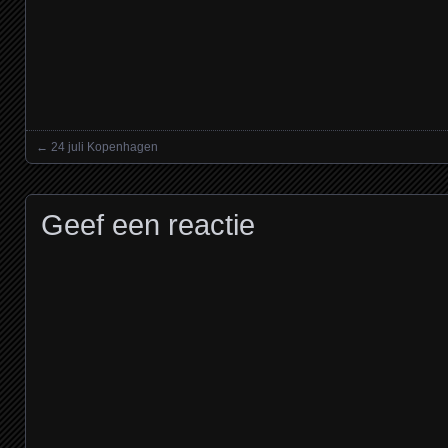
venster
venster
venster
geopend)
geopend)
geopend)
←
24 juli Kopenhagen
Posts navigation
Geef een reactie