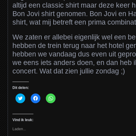
altijd een classic shirt maar deze keer h
Bon Jovi shirt genomen. Bon Jovi en H
shirt, wat mij betreft een prima combinat
We zaten er allebei eigenlijk wel een b
hebben de trein terug naar het hotel g
hebben we vandaag dus even uit gepr
we eens iets anders doen, en dan heb ik
concert. Wat dat zien jullie zondag ;)
Dit delen:
Klik
Klik
Klik
om
om
om
te
te
te
delen
delen
delen
met
op
op
Twitter
Facebook
WhatsApp
Vind ik leuk:
(Wordt
(Wordt
(Wordt
in
in
in
een
een
een
Laden...
nieuw
nieuw
nieuw