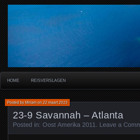
Miriam's reisverslagen
HOME
REISVERSLAGEN
Posted by
Miriam
on
22 maart 2015
23-9 Savannah – Atlanta
Posted in:
Oost Amerika 2011
.
Leave a Com