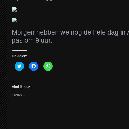
Morgen hebben we nog de hele dag in A
pas om 9 uur.
Dit delen:
Klik
Klik
Klik
om
om
om
te
te
te
delen
delen
delen
met
op
op
Twitter
Facebook
WhatsApp
Vind ik leuk:
(Wordt
(Wordt
(Wordt
in
in
in
een
een
een
Laden...
nieuw
nieuw
nieuw
venster
venster
venster
geopend)
geopend)
geopend)