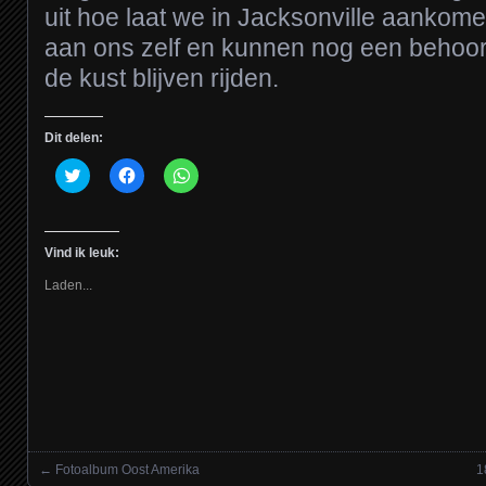
uit hoe laat we in Jacksonville aankom
aan ons zelf en kunnen nog een behoorl
de kust blijven rijden.
Dit delen:
Klik
Klik
Klik
om
om
om
te
te
te
delen
delen
delen
met
op
op
Twitter
Facebook
WhatsApp
Vind ik leuk:
(Wordt
(Wordt
(Wordt
in
in
in
een
een
een
Laden...
nieuw
nieuw
nieuw
venster
venster
venster
geopend)
geopend)
geopend)
←
Fotoalbum Oost Amerika
1