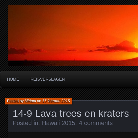
Miriam's reisverslagen
HOME
REISVERSLAGEN
Posted by
Miriam
on
15 februari 2015
14-9 Lava trees en kraters
Posted in:
Hawaii 2015
.
4 comments