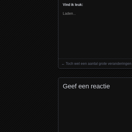
Twitter
Facebook
WhatsApp
Vind ik leuk:
(Wordt
(Wordt
(Wordt
in
in
in
een
een
een
Laden...
nieuw
nieuw
nieuw
venster
venster
venster
geopend)
geopend)
geopend)
←
Toch wel een aantal grote veranderingen
Posts navigation
Geef een reactie