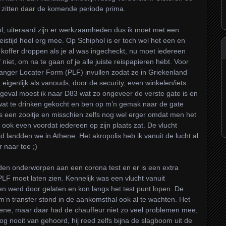
e zitten daar de komende periode prima.
hol, uiteraard zijn er werkzaamheden dus ik moet met een
istijd heel erg mee. Op Schiphol is er toch wel het een en
koffer droppen als je al was ingecheckt, nu moet iedereen
niet, om na te gaan of je alle juiste reispapieren hebt. Voor
anger Locater Form (PLF) invullen zodat ze in Griekenland
 eigenlijk als vanouds, door de security, even winkelen/iets
 geval moest ik naar D83 wat zo ongeveer de verste gate is en
 wat te drinken gekocht en ben op m’n gemak naar de gate
een zooitje en misschien zelfs nog wel erger omdat men het
ook even voordat iedereen op zijn plaats zat. De vlucht
jd landden we in Athene. Het akropolis heb ik vanuit de lucht al
 naar toe ;)
en onderworpen aan een corona test en er is een extra
LF moet laten zien. Kennelijk was een vlucht vanuit
en werd door gelaten en kon langs het test punt lopen. De
’n transfer stond in de aankomsthal ook al te wachten. Het
Athene, maar daar had de chauffeur niet zo veel problemen mee,
nog nooit van gehoord, hij reed zelfs bijna de slagboom uit de