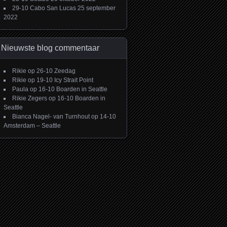
29-10 Cabo San Lucas
25 september
2022
Nieuwste blog commentaar
Rikie
op
26-10 Zeedag
Rikie
op
19-10 Icy Strait Point
Paula
op
16-10 Boarden in Seattle
Rikie Zegers
op
16-10 Boarden in
Seattle
Bianca Nagel- van Turnhout
op
14-10
Amsterdam – Seattle