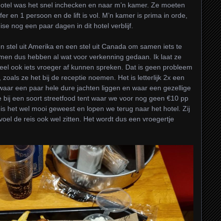
 hotel was het snel inchecken en naar m’n kamer. Ze moeten
fer en 1 persoon en de lift is vol. M’n kamer is prima in orde,
se nog een paar dagen in dit hotel verblijf.
 stel uit Amerika en een stel uit Canada om samen iets te
komen dus hebben al wat voor verkenning gedaan. Ik laat ze
eel ook iets vroeger af kunnen spreken. Dat is geen probleem
zoals ze het bij de receptie noemen. Het is letterlijk 2x een
ar een paar hele dure jachten liggen en waar een gezellige
we bij een soort streetfood tent waar we voor nog geen €10 pp
is het wel mooi geweest en lopen we terug naar het hotel. Zij
voel de reis ook wel zitten. Het wordt dus een vroegertje