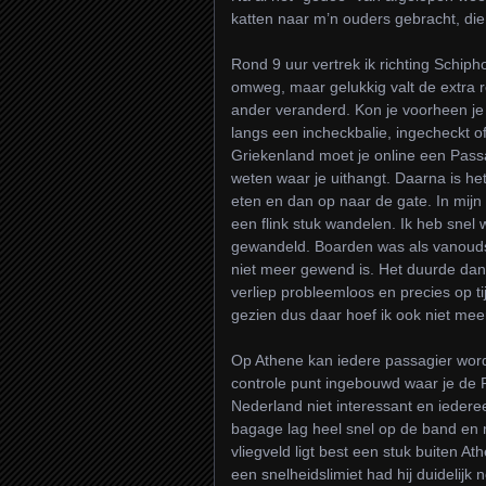
katten naar m’n ouders gebracht, di
Rond 9 uur vertrek ik richting Schip
omweg, maar gelukkig valt de extra re
ander veranderd. Kon je voorheen je 
langs een incheckbalie, ingecheckt of 
Griekenland moet je online een Pass
weten waar je uithangt. Daarna is het
eten en dan op naar de gate. In mijn
een flink stuk wandelen. Ik heb snel
gewandeld. Boarden was als vanouds 
niet meer gewend is. Het duurde dan 
verliep probleemloos en precies op ti
gezien dus daar hoef ik ook niet meer
Op Athene kan iedere passagier word
controle punt ingebouwd waar je de P
Nederland niet interessant en iedere
bagage lag heel snel op de band en m
vliegveld ligt best een stuk buiten 
een snelheidslimiet had hij duidelijk 