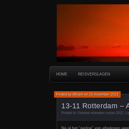
Miriam's reis
HOME
REISVERSLAGEN
Posted by
Miriam
on
15 november 2021
13-11 Rotterdam – 
Posted in:
Griekse eilanden cruise 2021
.
L
Na al het “gedoe” van afgelopen week