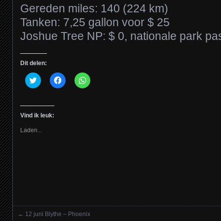
Gereden miles: 140 (224 km)
Tanken: 7,25 gallon voor $ 25
Joshue Tree NP: $ 0, nationale park pa
Dit delen:
Klik
Klik
Klik
om
om
om
te
te
te
delen
delen
delen
met
op
op
Twitter
Facebook
WhatsApp
Vind ik leuk:
(Wordt
(Wordt
(Wordt
in
in
in
een
een
een
Laden...
nieuw
nieuw
nieuw
venster
venster
venster
geopend)
geopend)
geopend)
←
12 juni Blythe – Phoenix