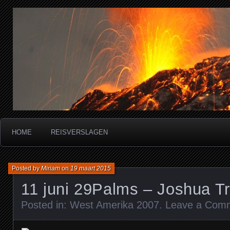
Miriam's reisverslagen
HOME
REISVERSLAGEN
Posted by
Miriam
on
19 maart 2015
11 juni 29Palms – Joshua T
Posted in:
West Amerika 2007
.
Leave a Com